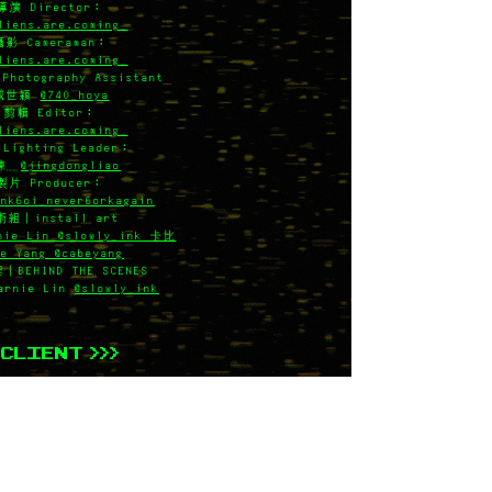
導演 Director：
liens.are.coming_
攝影 Cameraman：
liens.are.coming_
otography Assistant
戚世穎
@740_hoya
剪輯 Editor：
liens.are.coming_
Lighting Leader：
景棟
@jingdongliao
製片 Producer：
ink6oi_never6orkagain
術組｜install art
ie Lin @slowly_ink 卡比
be Yang @cabeyang
BEHIND THE SCENES
rnie Lin
@slowly_ink
*CLIENT >>>
- KAIZLY