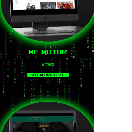
MF MOTOR
官方網站
VIEW PROJECT