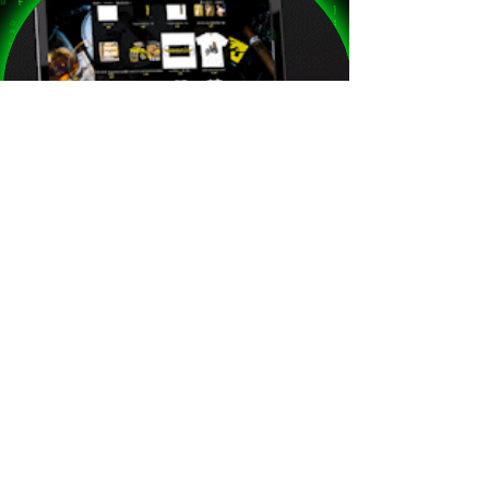
Fúkuā浮誇品牌官方商城
官方商城
VIEW PROJECT