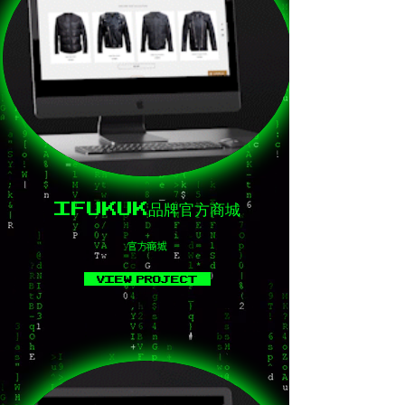
IFUKUK品牌官方商城
官方商城
VIEW PROJECT