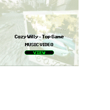
Cozy Willy - Top Game
MUSIC VIDEO
VIEW