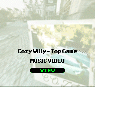
Cozy Willy - Top Game
MUSIC VIDEO
VIEW