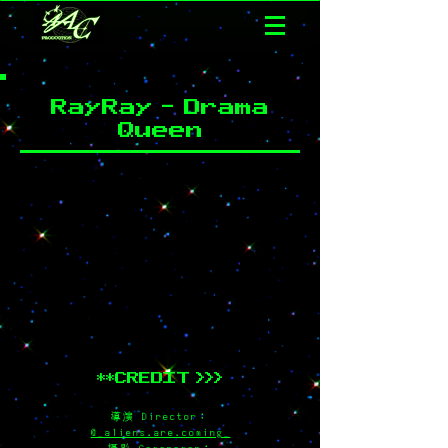
RayRay - Drama
Queen
**CREDIT >>>
導演 Director：
@_aliens.are.coming_