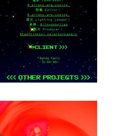
攝影 Cameraman：
@_aliens.are.coming_
剪輯 Editor：
@_aliens.are.coming_
燈光 Lighting Leader：
景棟
@jingdongliao
製片 Producer：
@6adthink6oi_never6orkagain
**CLIENT >>>
- Barong Family
- DJ RAY RAY
<<< OTHER PROJECTS >>>