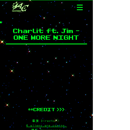
Charlit ft. Jim -
ONE MORE NIGHT
**CREDIT >>>
導演 Director：
@_aliens.are.coming_