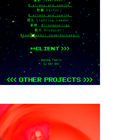
攝影 Cameraman：
@_aliens.are.coming_
剪輯 Editor：
@_aliens.are.coming_
燈光 Lighting Leader：
景棟
@jingdongliao
製片 Producer：
@6adthink6oi_never6orkagain
**CLIENT >>>
- Barong Family
- DJ RAY RAY
<<< OTHER PROJECTS >>>