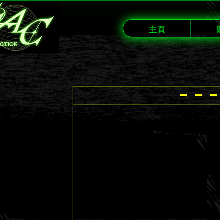
主頁
- - -