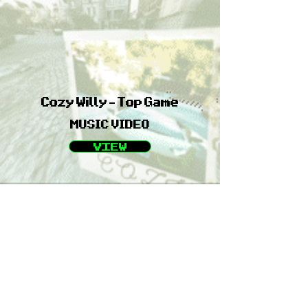
Cozy Willy - Top Game
MUSIC VIDEO
VIEW