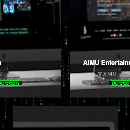
n
AIMU Entertain
站
官方網站
Button
Butto