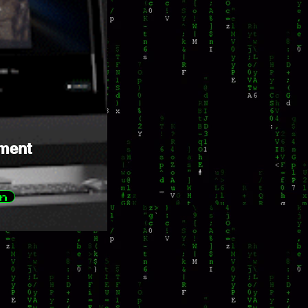
ment
n