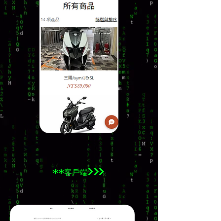
**客戶端>>>