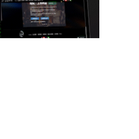
AIMU Entertainment
官方網站
Button