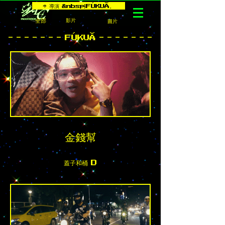
* 導演 &nbsp;FÚKUӐ。
全部
影片
圖片
- - - - - - -
FÚKUӐ
- - - - - - -
金錢幫
蓋子和桶 D