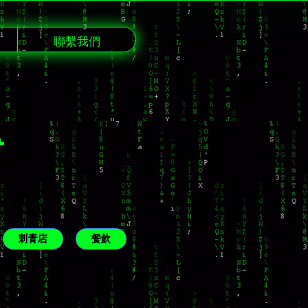
聯繫我們
計
刺青店
餐飲