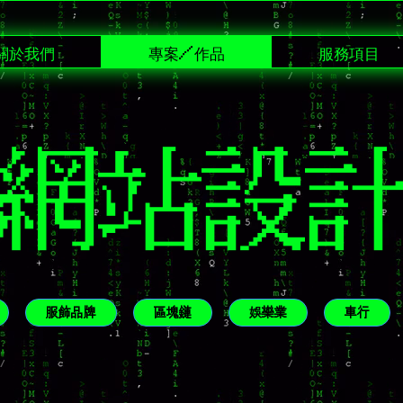
關於我們
專案/作品
服務項目
網站設
服飾品牌
區塊鏈
娛樂業
車行